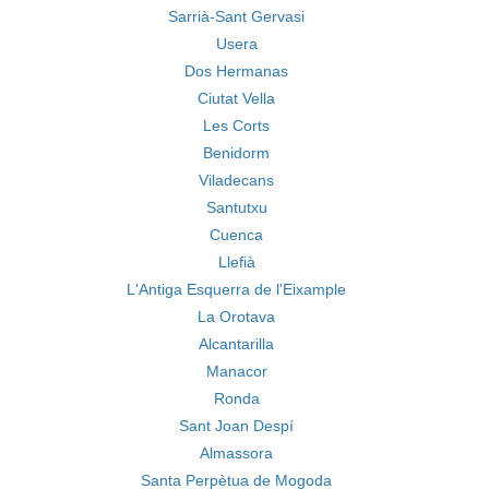
Sarrià-Sant Gervasi
Usera
Dos Hermanas
Ciutat Vella
Les Corts
Benidorm
Viladecans
Santutxu
Cuenca
Llefià
L'Antiga Esquerra de l'Eixample
La Orotava
Alcantarilla
Manacor
Ronda
Sant Joan Despí
Almassora
Santa Perpètua de Mogoda