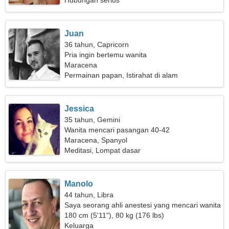
Hubungan serius
Juan
36 tahun, Capricorn
Pria ingin bertemu wanita
Maracena
Permainan papan, Istirahat di alam
Jessica
35 tahun, Gemini
Wanita mencari pasangan 40-42
Maracena, Spanyol
Meditasi, Lompat dasar
Manolo
44 tahun, Libra
Saya seorang ahli anestesi yang mencari wanita
yang cerdas
180 cm (5'11"), 80 kg (176 lbs)
Keluarga