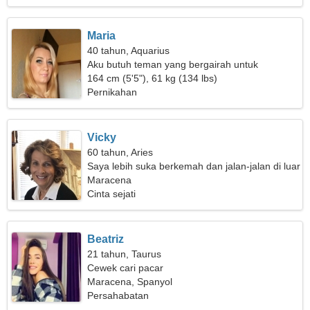
Maria
40 tahun, Aquarius
Aku butuh teman yang bergairah untuk
percintaan
164 cm (5'5"), 61 kg (134 lbs)
Pernikahan
Vicky
60 tahun, Aries
Saya lebih suka berkemah dan jalan-jalan di luar
ruangan
Maracena
Cinta sejati
Beatriz
21 tahun, Taurus
Cewek cari pacar
Maracena, Spanyol
Persahabatan