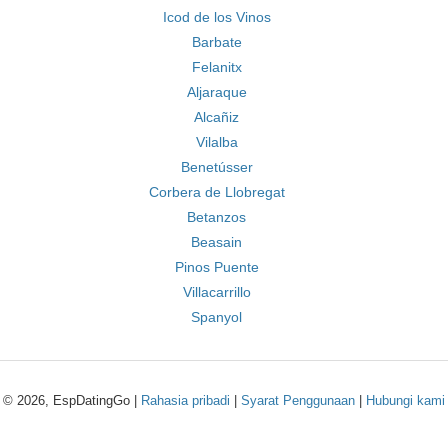
Icod de los Vinos
Barbate
Felanitx
Aljaraque
Alcañiz
Vilalba
Benetússer
Corbera de Llobregat
Betanzos
Beasain
Pinos Puente
Villacarrillo
Spanyol
© 2026, EspDatingGo |
Rahasia pribadi
|
Syarat Penggunaan
|
Hubungi kami