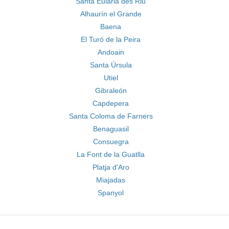
Santa Eulària des Riu
Alhaurín el Grande
Baena
El Turó de la Peira
Andoain
Santa Úrsula
Utiel
Gibraleón
Capdepera
Santa Coloma de Farners
Benaguasil
Consuegra
La Font de la Guatlla
Platja d'Aro
Miajadas
Spanyol