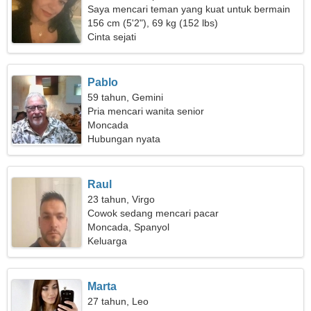
Saya mencari teman yang kuat untuk bermain
ski bersama
156 cm (5'2"), 69 kg (152 lbs)
Cinta sejati
Pablo
59 tahun, Gemini
Pria mencari wanita senior
Moncada
Hubungan nyata
Raul
23 tahun, Virgo
Cowok sedang mencari pacar
Moncada, Spanyol
Keluarga
Marta
27 tahun, Leo