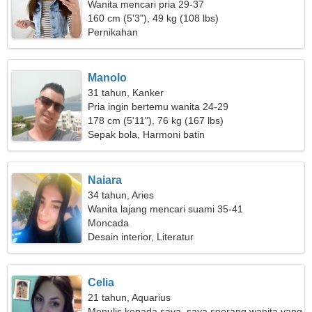
Wanita mencari pria 29-37
160 cm (5'3"), 49 kg (108 lbs)
Pernikahan
Manolo
31 tahun, Kanker
Pria ingin bertemu wanita 24-29
178 cm (5'11"), 76 kg (167 lbs)
Sepak bola, Harmoni batin
Naiara
34 tahun, Aries
Wanita lajang mencari suami 35-41
Moncada
Desain interior, Literatur
Celia
21 tahun, Aquarius
Menulis kepada saya, saya seorang wanita yang