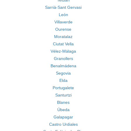
Tetuán
Sarrià-Sant Gervasi
León
Villaverde
Ourense
Moratalaz
Ciutat Vella
Vélez-Málaga
Granollers
Benalmádena
Segovia
Elda
Portugalete
Santurtzi
Blanes
Úbeda
Galapagar
Castro Urdiales