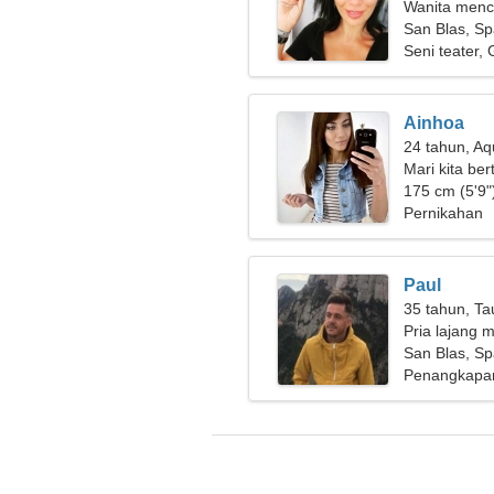
Wanita menc
San Blas, Sp
Seni teater,
Ainhoa
24 tahun, Aq
Mari kita be
175 cm (5'9")
Pernikahan
Paul
35 tahun, Ta
Pria lajang m
San Blas, Sp
Penangkapan