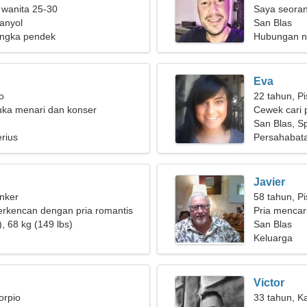
 wanita 25-30
Saya seoran
anyol
membutuhka
San Blas
ngka pendek
spektakuler
Hubungan n
Eva
o
22 tahun, P
uka menari dan konser
Cewek cari 
San Blas, S
rius
Persahabat
Javier
nker
58 tahun, P
erkencan dengan pria romantis
Pria mencari
, 68 kg (149 lbs)
San Blas
Keluarga
Victor
orpio
33 tahun, K