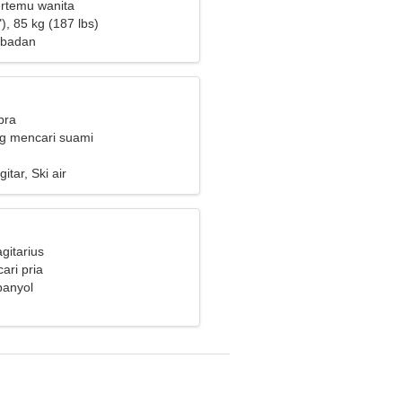
ertemu wanita
), 85 kg (187 lbs)
 badan
bra
ng mencari suami
tar, Ski air
gitarius
ari pria
panyol