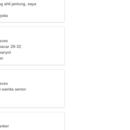
g ahli jantung, saya
n seorang wanita yang
yata
isces
pacar 28-32
panyol
an
isces
 wanita senior
anker