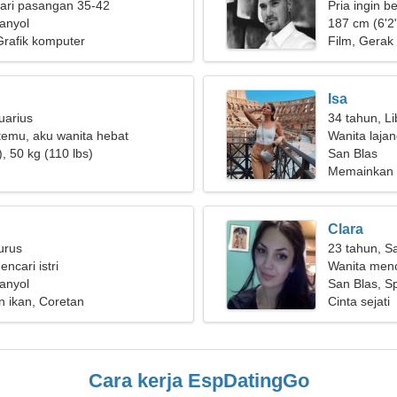
ari pasangan 35-42
Pria ingin b
anyol
187 cm (6'2"
 Grafik komputer
Film, Gerak
Isa
uarius
34 tahun, Li
rtemu, aku wanita hebat
Wanita laja
, 50 kg (110 lbs)
San Blas
Memainkan gi
Clara
urus
23 tahun, Sa
encari istri
Wanita menc
anyol
San Blas, S
 ikan, Coretan
Cinta sejati
Cara kerja EspDatingGo