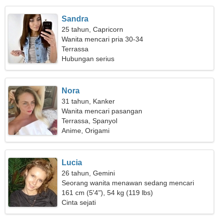
Sandra
25 tahun, Capricorn
Wanita mencari pria 30-34
Terrassa
Hubungan serius
Nora
31 tahun, Kanker
Wanita mencari pasangan
Terrassa, Spanyol
Anime, Origami
Lucia
26 tahun, Gemini
Seorang wanita menawan sedang mencari
hubungan yang serius
161 cm (5'4"), 54 kg (119 lbs)
Cinta sejati