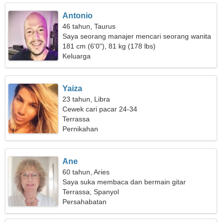
Antonio
46 tahun, Taurus
Saya seorang manajer mencari seorang wanita
sederhana
181 cm (6'0"), 81 kg (178 lbs)
Keluarga
Yaiza
23 tahun, Libra
Cewek cari pacar 24-34
Terrassa
Pernikahan
Ane
60 tahun, Aries
Saya suka membaca dan bermain gitar
Terrassa, Spanyol
Persahabatan