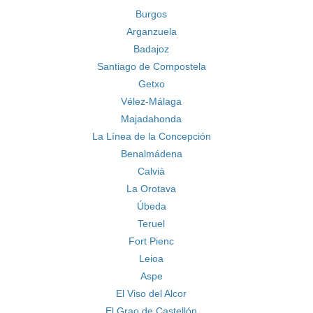
Burgos
Arganzuela
Badajoz
Santiago de Compostela
Getxo
Vélez-Málaga
Majadahonda
La Línea de la Concepción
Benalmádena
Calvià
La Orotava
Úbeda
Teruel
Fort Pienc
Leioa
Aspe
El Viso del Alcor
El Grao de Castellón