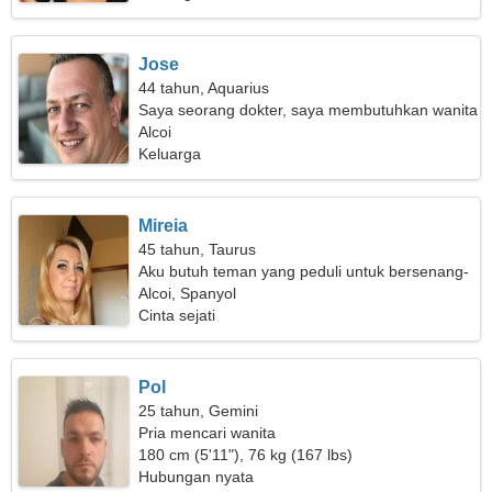
Jose
44 tahun, Aquarius
Saya seorang dokter, saya membutuhkan wanita
yang luar biasa
Alcoi
Keluarga
Mireia
45 tahun, Taurus
Aku butuh teman yang peduli untuk bersenang-
senang
Alcoi, Spanyol
Cinta sejati
Pol
25 tahun, Gemini
Pria mencari wanita
180 cm (5'11"), 76 kg (167 lbs)
Hubungan nyata