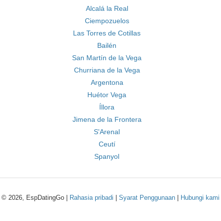
Alcalá la Real
Ciempozuelos
Las Torres de Cotillas
Bailén
San Martín de la Vega
Churriana de la Vega
Argentona
Huétor Vega
Íllora
Jimena de la Frontera
S'Arenal
Ceutí
Spanyol
© 2026, EspDatingGo |
Rahasia pribadi
|
Syarat Penggunaan
|
Hubungi kami