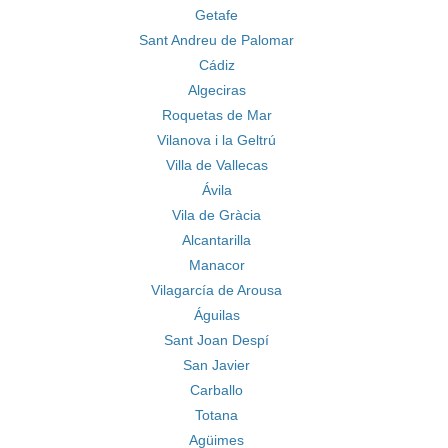
Getafe
Sant Andreu de Palomar
Cádiz
Algeciras
Roquetas de Mar
Vilanova i la Geltrú
Villa de Vallecas
Ávila
Vila de Gràcia
Alcantarilla
Manacor
Vilagarcía de Arousa
Águilas
Sant Joan Despí
San Javier
Carballo
Totana
Agüimes