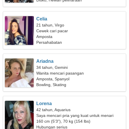
Disko, Hewan peliharaan
Celia
21 tahun, Virgo
Cewek cari pacar
Amposta
Persahabatan
Ariadna
34 tahun, Gemini
Wanita mencari pasangan
Amposta, Spanyol
Bowling, Skating
Lorena
42 tahun, Aquarius
Saya mencari pria yang kuat untuk menari
bersama
160 cm (5'3"), 70 kg (154 lbs)
Hubungan serius