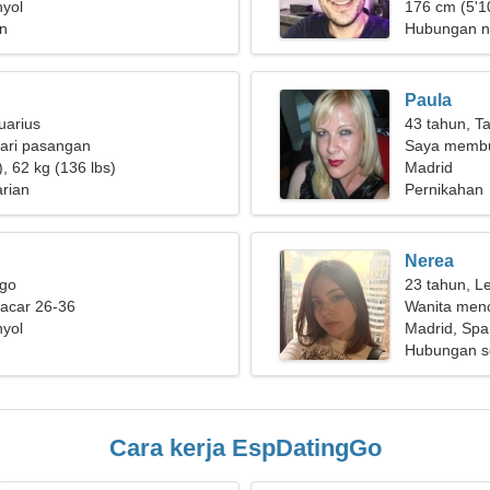
nyol
wanita yang
176 cm (5'10
n
Hubungan n
Paula
uarius
43 tahun, T
ari pasangan
Saya membu
, 62 kg (136 lbs)
untuk mema
Madrid
rian
Pernikahan
Nerea
rgo
23 tahun, L
pacar 26-36
Wanita menc
nyol
Madrid, Spa
Hubungan s
Cara kerja EspDatingGo