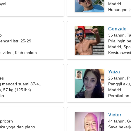
nyol
Madrid
Hubungan j
Gonzalo
o
35 tahun, T
encari istri 25-29
Pria ingin 
Madrid, Spa
n video, Klub malam
Kewiraswast
Yaiza
ies
26 tahun, P
g mencari suami 37-41
Panggil aku,
, 57 kg (125 lbs)
Madrid
ika
Pernikahan
Victor
pricorn
44 tahun, G
uka yoga dan piano
Saya bekerj