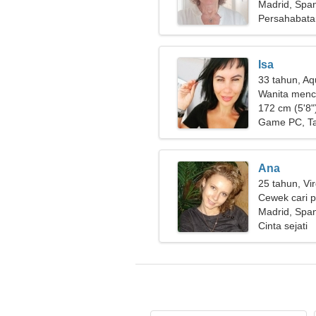
Madrid, Spa
Persahabata
Isa
33 tahun, Aq
Wanita menc
172 cm (5'8")
Game PC, Ta
Ana
25 tahun, Vi
Cewek cari 
Madrid, Spa
Cinta sejati