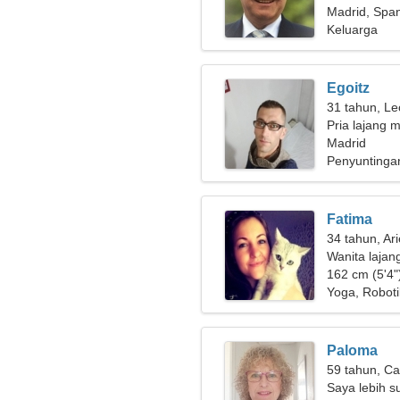
Madrid, Spa
Keluarga
Egoitz
31 tahun, Le
Pria lajang m
Madrid
Penyuntinga
Fatima
34 tahun, Ar
Wanita lajan
162 cm (5'4")
Yoga, Robot
Paloma
59 tahun, Ca
Saya lebih s