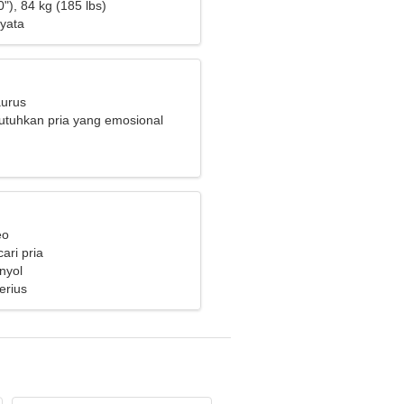
 ceria
"), 84 kg (185 lbs)
yata
aurus
tuhkan pria yang emosional
sak bersama
eo
ari pria
nyol
erius