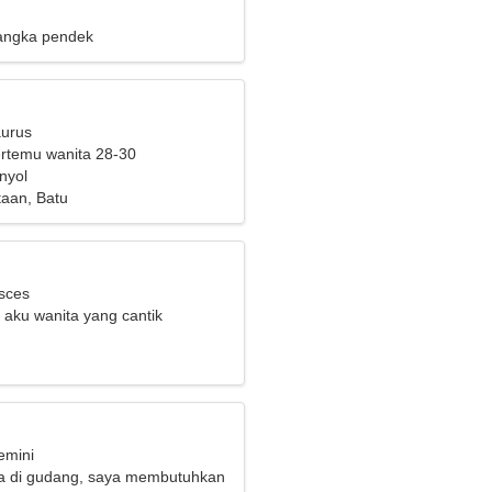
angka pendek
aurus
bertemu wanita 28-30
nyol
aan, Batu
isces
 aku wanita yang cantik
emini
a di gudang, saya membutuhkan