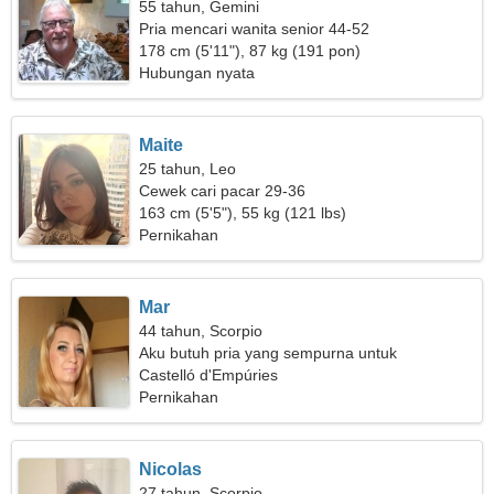
55 tahun, Gemini
Pria mencari wanita senior 44-52
178 cm (5'11"), 87 kg (191 pon)
Hubungan nyata
Maite
25 tahun, Leo
Cewek cari pacar 29-36
163 cm (5'5"), 55 kg (121 lbs)
Pernikahan
Mar
44 tahun, Scorpio
Aku butuh pria yang sempurna untuk
bersenang-senang
Castelló d'Empúries
Pernikahan
Nicolas
27 tahun, Scorpio