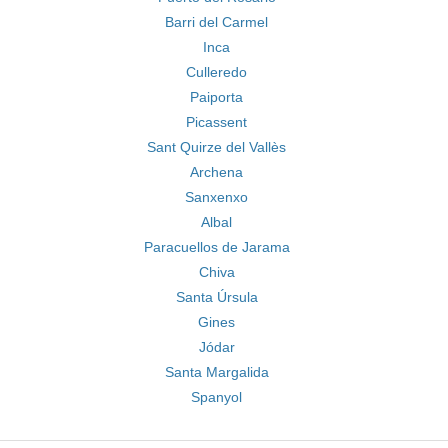
Barri del Carmel
Inca
Culleredo
Paiporta
Picassent
Sant Quirze del Vallès
Archena
Sanxenxo
Albal
Paracuellos de Jarama
Chiva
Santa Úrsula
Gines
Jódar
Santa Margalida
Spanyol