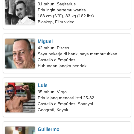
31 tahun, Sagitarius
Pria ingin bertemu wanita
188 cm (6'3"), 83 kg (182 lbs)
Bioskop, Film video
Miguel
42 tahun, Pisces
Saya bekerja di bank, saya membutuhkan
wanita yang ceria
Castelló d'Empúries
Hubungan jangka pendek
Luis
35 tahun, Virgo
Pria lajang mencari istri 25-32
Castelló d'Empúries, Spanyol
Geografi, Kayak
Guillermo