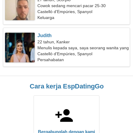
Cowok sedang mencari pacar 25-30
Castelló d'Empúries, Spanyol
Keluarga
Judith
22 tahun, Kanker
Menulis kepada saya, saya seorang wanita yang
ramah
Castelló d'Empúries, Spanyol
Persahabatan
Cara kerja EspDatingGo
Bergabunglah dengan kami