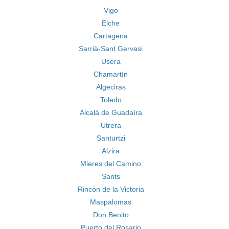
Vigo
Elche
Cartagena
Sarrià-Sant Gervasi
Usera
Chamartín
Algeciras
Toledo
Alcalá de Guadaíra
Utrera
Santurtzi
Alzira
Mieres del Camino
Sants
Rincón de la Victoria
Maspalomas
Don Benito
Puerto del Rosario