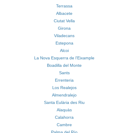
Terrassa
Albacete
Ciutat Vella
Girona
Viladecans
Estepona
Alcoi
La Nova Esquerra de l'Eixample
Boadilla del Monte
Sants
Errenteria
Los Realejos
Almendralejo
Santa Eulària des Riu
Alaquàs
Calahorra
Cambre
Palma del Río