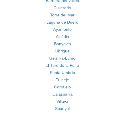
Barberà del Vallès
Culleredo
Torre del Mar
Laguna de Duero
Ayamonte
Alcúdia
Banyoles
Ubrique
Gernika-Lumo
El Turó de la Peira
Punta Umbría
Tuineje
Corralejo
Calasparra
Villava
Spanyol