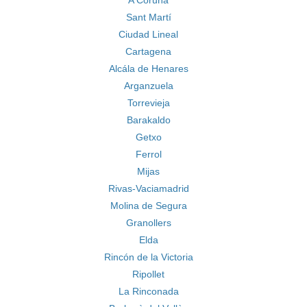
A Coruña
Sant Martí
Ciudad Lineal
Cartagena
Alcála de Henares
Arganzuela
Torrevieja
Barakaldo
Getxo
Ferrol
Mijas
Rivas-Vaciamadrid
Molina de Segura
Granollers
Elda
Rincón de la Victoria
Ripollet
La Rinconada