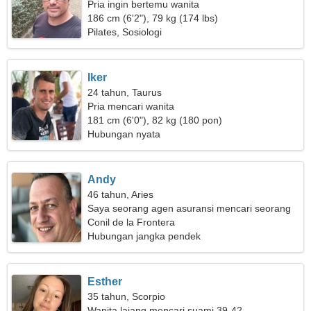
Pria ingin bertemu wanita
186 cm (6'2"), 79 kg (174 lbs)
Pilates, Sosiologi
Iker
24 tahun, Taurus
Pria mencari wanita
181 cm (6'0"), 82 kg (180 pon)
Hubungan nyata
Andy
46 tahun, Aries
Saya seorang agen asuransi mencari seorang
wanita panas
Conil de la Frontera
Hubungan jangka pendek
Esther
35 tahun, Scorpio
Wanita lajang mencari suami 39-42