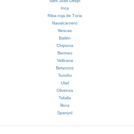
Sant Joan Despí
Inca
Riba-roja de Túria
Navalcarnero
Illescas
Bailén
Chipiona
Bermeo
Vallirana
Betanzos
Tomiño
Utiel
Olivenza
Tafalla
Íllora
Spanyol