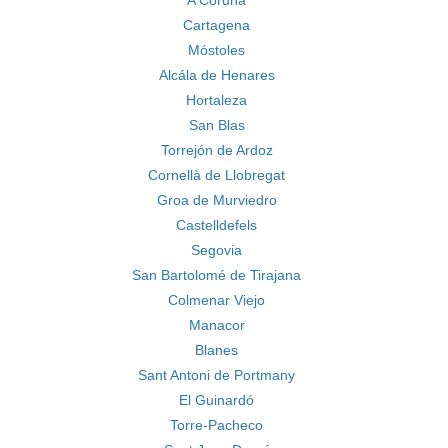
A Coruña
Cartagena
Móstoles
Alcála de Henares
Hortaleza
San Blas
Torrejón de Ardoz
Cornellà de Llobregat
Groa de Murviedro
Castelldefels
Segovia
San Bartolomé de Tirajana
Colmenar Viejo
Manacor
Blanes
Sant Antoni de Portmany
El Guinardó
Torre-Pacheco