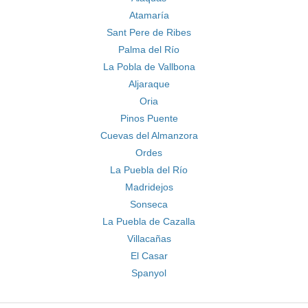
Atamaría
Sant Pere de Ribes
Palma del Río
La Pobla de Vallbona
Aljaraque
Oria
Pinos Puente
Cuevas del Almanzora
Ordes
La Puebla del Río
Madridejos
Sonseca
La Puebla de Cazalla
Villacañas
El Casar
Spanyol