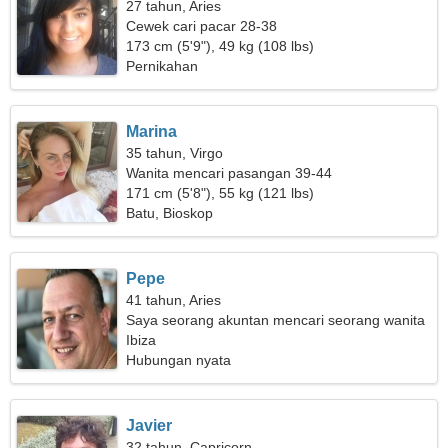
27 tahun, Aries
Cewek cari pacar 28-38
173 cm (5'9"), 49 kg (108 lbs)
Pernikahan
Marina
35 tahun, Virgo
Wanita mencari pasangan 39-44
171 cm (5'8"), 55 kg (121 lbs)
Batu, Bioskop
Pepe
41 tahun, Aries
Saya seorang akuntan mencari seorang wanita
yang tidak biasa
Ibiza
Hubungan nyata
Javier
32 tahun, Capricorn