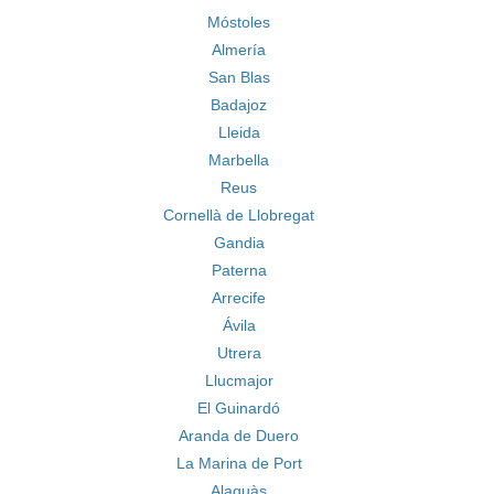
Móstoles
Almería
San Blas
Badajoz
Lleida
Marbella
Reus
Cornellà de Llobregat
Gandia
Paterna
Arrecife
Ávila
Utrera
Llucmajor
El Guinardó
Aranda de Duero
La Marina de Port
Alaquàs