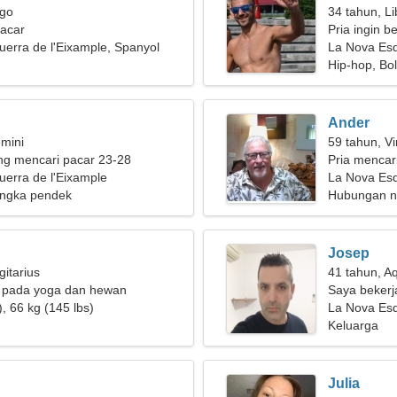
rgo
34 tahun, Li
pacar
Pria ingin b
erra de l'Eixample, Spanyol
La Nova Esq
Hip-hop, Bol
Ander
mini
59 tahun, Vi
g mencari pacar 23-28
Pria mencar
erra de l'Eixample
La Nova Esq
ngka pendek
Hubungan n
Josep
gitarius
41 tahun, A
k pada yoga dan hewan
Saya bekerja
, 66 kg (145 lbs)
membutuhkan
La Nova Esq
Keluarga
Julia