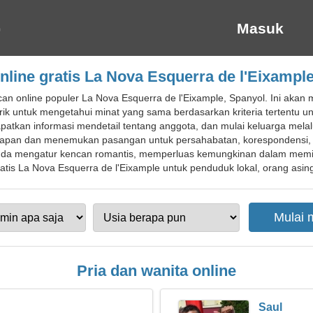
Masuk
line gratis La Nova Esquerra de l'Eixampl
an online populer La Nova Esquerra de l'Eixample, Spanyol. Ini aka
untuk mengetahui minat yang sama berdasarkan kriteria tertentu un
tkan informasi mendetail tentang anggota, dan mulai keluarga melalu
pan dan menemukan pasangan untuk persahabatan, korespondensi, k
nda mengatur kencan romantis, memperluas kemungkinan dalam memi
tis La Nova Esquerra de l'Eixample untuk penduduk lokal, orang asing,
Pria dan wanita online
Saul