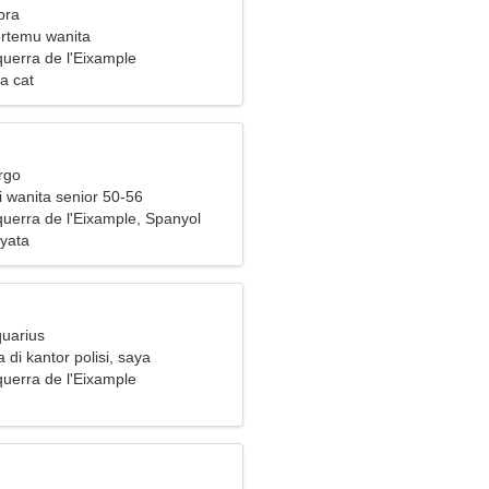
bra
ertemu wanita
uerra de l'Eixample
a cat
rgo
i wanita senior 50-56
uerra de l'Eixample, Spanyol
yata
quarius
 di kantor polisi, saya
 wanita yang terampil
uerra de l'Eixample