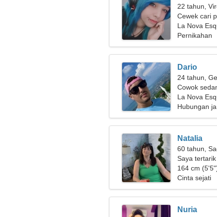
22 tahun, Vi
Cewek cari 
La Nova Esqu
Pernikahan
Dario
24 tahun, Ge
Cowok sedan
La Nova Esqu
Hubungan ja
Natalia
60 tahun, Sa
Saya tertari
peliharaan
164 cm (5'5")
Cinta sejati
Nuria