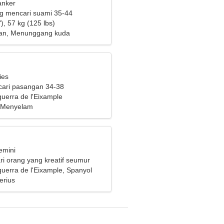
anker
ng mencari suami 35-44
), 57 kg (125 lbs)
n, Menunggang kuda
ies
cari pasangan 34-38
uerra de l'Eixample
, Menyelam
emini
i orang yang kreatif seumur
uerra de l'Eixample, Spanyol
erius