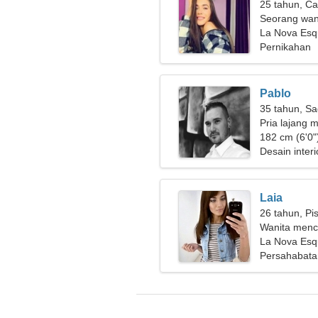
25 tahun, Ca
Seorang wani
mencari cinta
La Nova Esqu
Pernikahan
Pablo
35 tahun, Sa
Pria lajang m
182 cm (6'0")
Desain inter
Laia
26 tahun, Pi
Wanita menca
La Nova Esqu
Persahabata