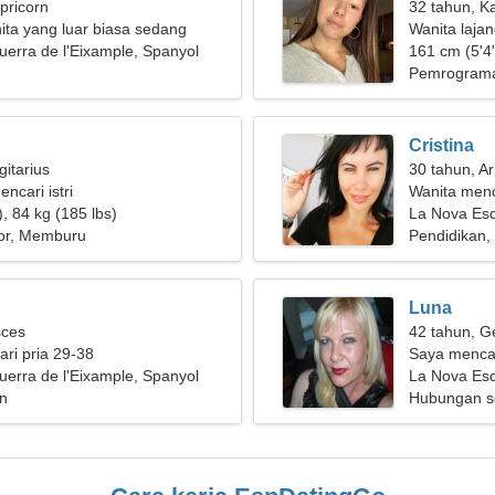
pricorn
32 tahun, K
ta yang luar biasa sedang
Wanita laja
 sejati
erra de l'Eixample, Spanyol
161 cm (5'4"
Pemrograma
Cristina
gitarius
30 tahun, Ar
encari istri
Wanita men
, 84 kg (185 lbs)
La Nova Esq
ior, Memburu
Pendidikan
Luna
sces
42 tahun, G
ri pria 29-38
Saya mencar
erra de l'Eixample, Spanyol
hidup
La Nova Esq
n
Hubungan s