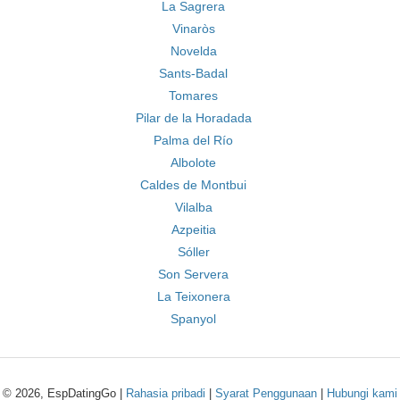
La Sagrera
Vinaròs
Novelda
Sants-Badal
Tomares
Pilar de la Horadada
Palma del Río
Albolote
Caldes de Montbui
Vilalba
Azpeitia
Sóller
Son Servera
La Teixonera
Spanyol
© 2026, EspDatingGo |
Rahasia pribadi
|
Syarat Penggunaan
|
Hubungi kami