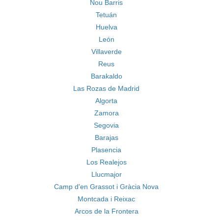
Nou Barris
Tetuán
Huelva
León
Villaverde
Reus
Barakaldo
Las Rozas de Madrid
Algorta
Zamora
Segovia
Barajas
Plasencia
Los Realejos
Llucmajor
Camp d'en Grassot i Gràcia Nova
Montcada i Reixac
Arcos de la Frontera