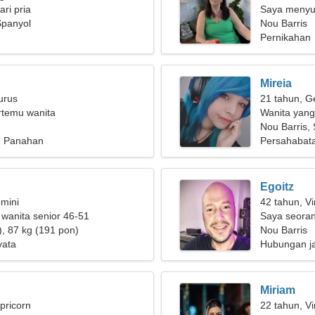
ri pria
Saya menyuk
Spanyol
Nou Barris
Pernikahan
Mireia
urus
21 tahun, G
ertemu wanita
Wanita yang
Nou Barris,
, Panahan
Persahabat
Egoitz
mini
42 tahun, Vi
 wanita senior 46-51
Saya seoran
), 87 kg (191 pon)
membutuhka
Nou Barris
yata
Hubungan j
Miriam
pricorn
22 tahun, Vi