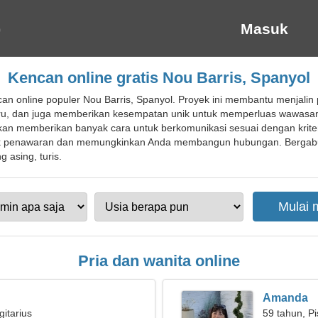
Masuk
Kencan online gratis Nou Barris, Spanyol
an online populer Nou Barris, Spanyol. Proyek ini membantu menjali
 dan juga memberikan kesempatan unik untuk memperluas wawasan s
g akan memberikan banyak cara untuk berkomunikasi sesuai dengan kriter
uk penawaran dan memungkinkan Anda membangun hubungan. Bergabun
 asing, turis.
Pria dan wanita online
Amanda
gitarius
59 tahun, P