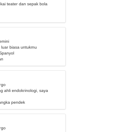
ai teater dan sepak bola
emini
 luar biasa untukmu
 Spanyol
an
rgo
g ahli endokrinologi, saya
n seorang wanita romantis
angka pendek
rgo