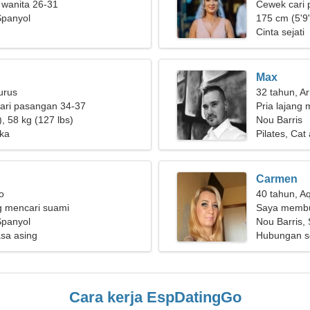
 wanita 26-31
Cewek cari 
Spanyol
175 cm (5'9"
Cinta sejati
Max
urus
32 tahun, Ar
ari pasangan 34-37
Pria lajang 
, 58 kg (127 lbs)
Nou Barris
ika
Pilates, Cat 
Carmen
o
40 tahun, A
g mencari suami
Saya membut
Spanyol
berjalan
Nou Barris,
asa asing
Hubungan s
Cara kerja EspDatingGo