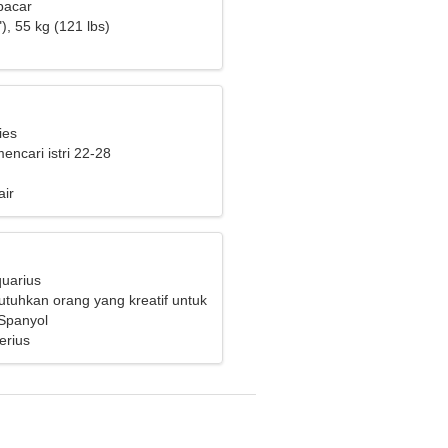
pacar
), 55 kg (121 lbs)
ies
mencari istri 22-28
air
quarius
uhkan orang yang kreatif untuk
 Spanyol
erius