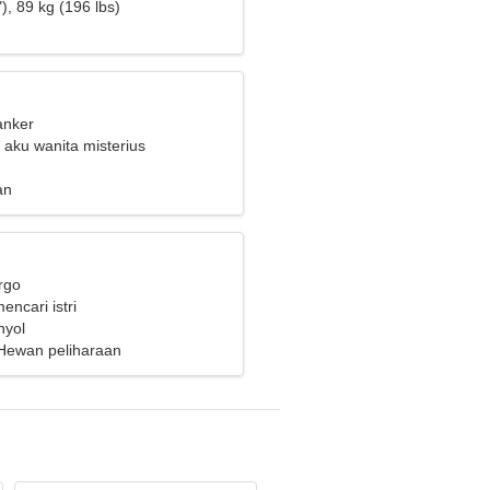
), 89 kg (196 lbs)
anker
 aku wanita misterius
an
rgo
encari istri
nyol
Hewan peliharaan