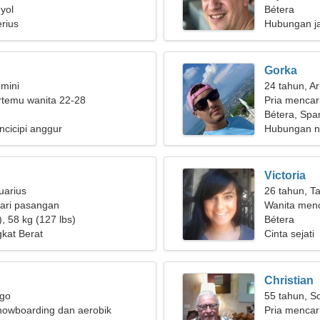
yol
membutuhka
Bétera
rius
Hubungan j
Gorka
mini
24 tahun, Ar
ertemu wanita 22-28
Pria mencar
Bétera, Spa
ncicipi anggur
Hubungan n
Victoria
uarius
26 tahun, T
ari pasangan
Wanita menc
, 58 kg (127 lbs)
Bétera
kat Berat
Cinta sejati
Christian
rgo
55 tahun, S
nowboarding dan aerobik
Pria mencar