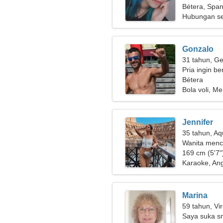
Bétera, Span
Hubungan se
Gonzalo
31 tahun, Ge
Pria ingin b
Bétera
Bola voli, Me
Jennifer
35 tahun, Aq
Wanita menc
169 cm (5'7")
Karaoke, Ang
Marina
59 tahun, Vi
Saya suka s