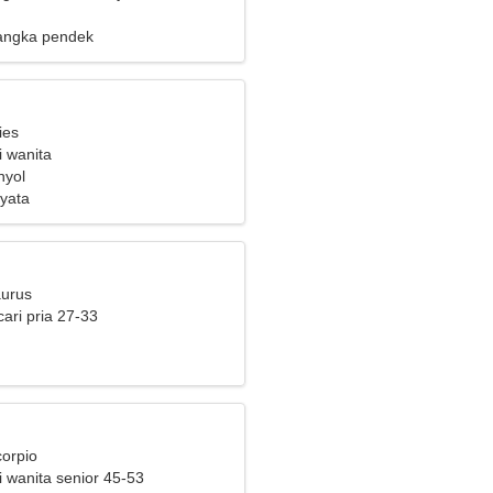
n wanita yang cerdas
angka pendek
ies
i wanita
nyol
yata
aurus
ari pria 27-33
corpio
i wanita senior 45-53