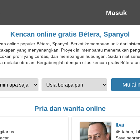
Masuk
Kencan online gratis Bétera, Spanyol
an online populer Bétera, Spanyol. Berkat kemampuan unik dari sist
cakapan yang menyenangkan. Proyek ini membantu menemukan penggu
okan profil yang cerdas, dan membangun hubungan. Sadari niat serius
eka melalui obrolan. Bergabunglah dengan situs kencan gratis Bétera unt
Pria dan wanita online
Ibai
gitarius
46 tahun, Li
pacar
Saya seorang