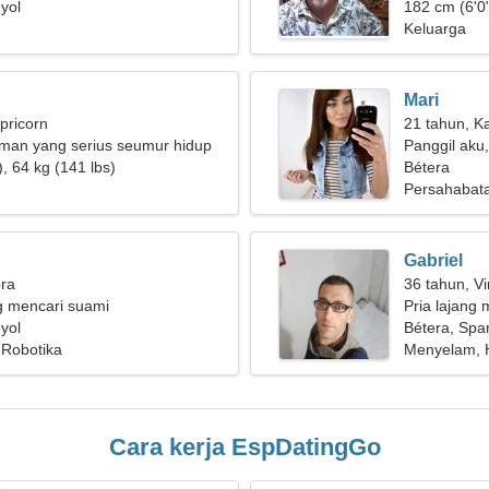
yol
182 cm (6'0"
Keluarga
Mari
pricorn
21 tahun, K
eman yang serius seumur hidup
Panggil aku,
, 64 kg (141 lbs)
Bétera
Persahabat
Gabriel
bra
36 tahun, Vi
g mencari suami
Pria lajang m
yol
Bétera, Spa
 Robotika
Menyelam, 
Cara kerja EspDatingGo