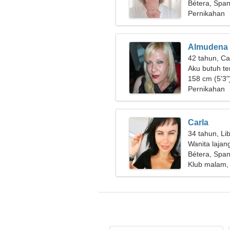
Bétera, Span
Pernikahan
Almudena
42 tahun, Ca
Aku butuh t
158 cm (5'3")
Pernikahan
Carla
34 tahun, Li
Wanita lajan
Bétera, Span
Klub malam,