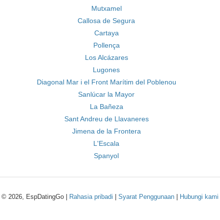
Mutxamel
Callosa de Segura
Cartaya
Pollença
Los Alcázares
Lugones
Diagonal Mar i el Front Marítim del Poblenou
Sanlúcar la Mayor
La Bañeza
Sant Andreu de Llavaneres
Jimena de la Frontera
L'Escala
Spanyol
© 2026, EspDatingGo |
Rahasia pribadi
|
Syarat Penggunaan
|
Hubungi kami