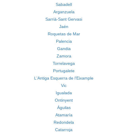
Sabadell
Arganzuela
Sarrià-Sant Gervasi
Jaén
Roquetas de Mar
Palencia
Gandia
Zamora
Torrelavega
Portugalete
L'Antiga Esquerra de l'Eixample
Vic
Igualada
Ontinyent
Águilas
Atamaría
Redondela
Catarroja