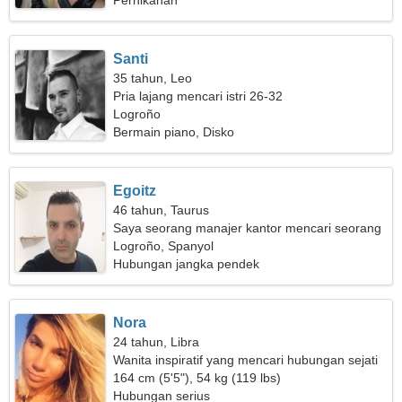
Pernikahan
Santi
35 tahun, Leo
Pria lajang mencari istri 26-32
Logroño
Bermain piano, Disko
Egoitz
46 tahun, Taurus
Saya seorang manajer kantor mencari seorang
wanita yang fantastis
Logroño, Spanyol
Hubungan jangka pendek
Nora
24 tahun, Libra
Wanita inspiratif yang mencari hubungan sejati
164 cm (5'5"), 54 kg (119 lbs)
Hubungan serius